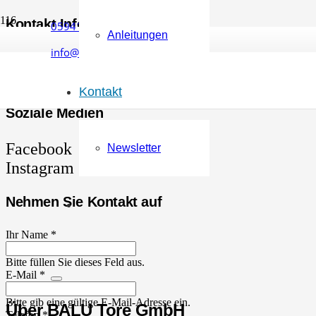
Kontakt Informationen
05941 / 20 566 10
Anleitungen
info@balu-tore.de
BALU Tore GmbH, Dietrich-Borggreve-Straße 24, 49828 Neuenhau
+49 5941 / 20 566 10
info@balu-tore.de
Kontakt
Soziale Medien
Facebook
Newsletter
Instagram
Nehmen Sie Kontakt auf
Ihr Name *
Bitte füllen Sie dieses Feld aus.
E-Mail *
Bitte gib eine gültige E-Mail-Adresse ein.
Über BALU Tore GmbH
Telefon *